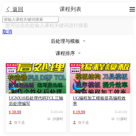
课程列表


返回
您可以在此处输入课程关键词进行搜索
取消
后处理与模板
课程排序
UGNX10后处理代码TCL三轴
UG编程加工模板提高编程效
后处理编写
率
¥ 38.98
¥ 80.00
¥ 19.90
¥ 49.99

20课时

11课时

曾子孟

曾子孟