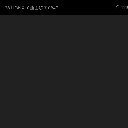
38.UGNX10曲面练习0847
111
