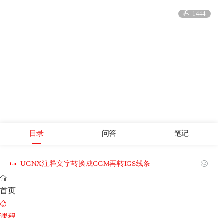

1444
目录
问答
笔记
UGNX注释文字转换成CGM再转IGS线条


首页

课程